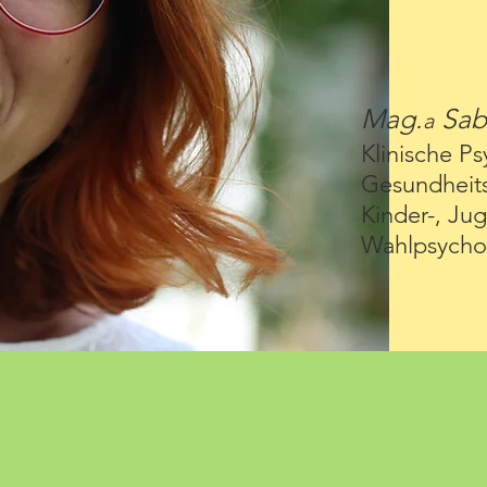
Mag.
Sab
a
Klinische P
Gesundheit
Kinder-, Ju
Wahlpsychol