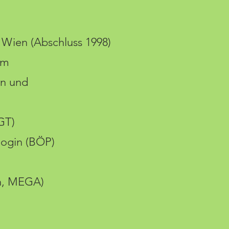
t Wien (Abschluss 1998)
um
in und
GT)
login (BÖP)
nn, MEGA)